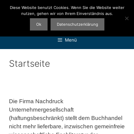
Zum
Diese Website benutzt Cookies. Wenn Sie die Website weiter
Inhalt
nutzen, gehen wir von Ihrem Einverständnis aus.
springen
Ok
Datenschutzerklärung
Menü
Startseite
Startseite
Antiquarische Bücher neu gedruckt
Die Firma Nachdruck
Unternehmergesellschaft
(haftungsbeschränkt)
stellt dem Buchhandel
nicht mehr lieferbare,
inzwischen gemeinfreie