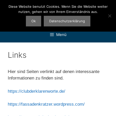
Zum
Diese Website benutzt Cookies. Wenn Sie die Website weiter
Inhalt
nutzen, gehen wir von Ihrem Einverständnis aus.
springen
Ok
Datenschutzerklärung
Menü
Links
Hier sind Seiten verlinkt auf denen interessante
Informationen zu finden sind.
https://clubderklarenworte.de/
https://fassadenkratzer.wordpress.com/