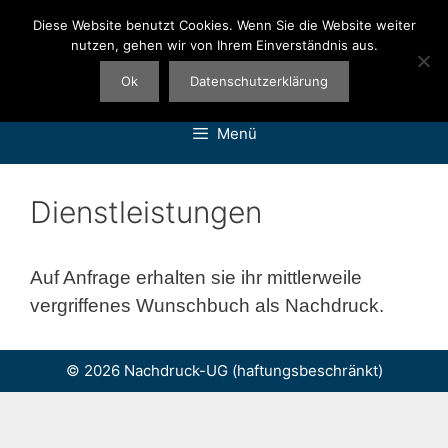
Zum
Diese Website benutzt Cookies. Wenn Sie die Website weiter
Inhalt
nutzen, gehen wir von Ihrem Einverständnis aus.
springen
Ok
Datenschutzerklärung
Menü
Dienstleistungen
Auf Anfrage erhalten sie ihr mittlerweile
vergriffenes Wunschbuch als Nachdruck.
© 2026 Nachdruck-UG (haftungsbeschränkt)